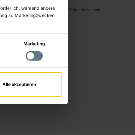
forderlich, während andere
igh-Fidelity-Prototypen
. Auf Basis der Erkenntnisse aus
ligung zu Marketingzwecken
Marketing
Alle akzeptieren