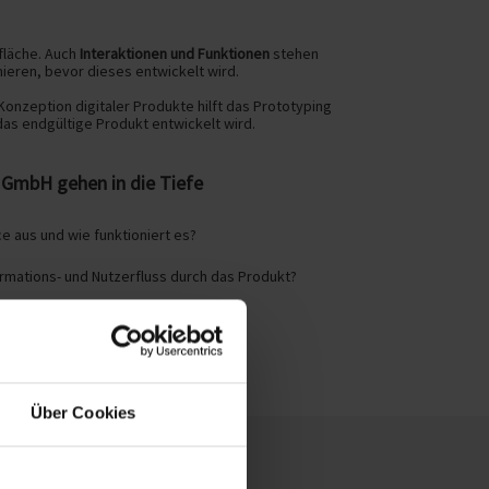
fläche. Auch
Interaktionen und Funktionen
stehen
mieren, bevor dieses entwickelt wird.
 Konzeption digitaler Produkte hilft das Prototyping
as endgültige Produkt entwickelt wird.
 GmbH gehen in die Tiefe
ce aus und wie funktioniert es?
ormations- und Nutzerfluss durch das Produkt?
twendig und welche optional?
Über Cookies