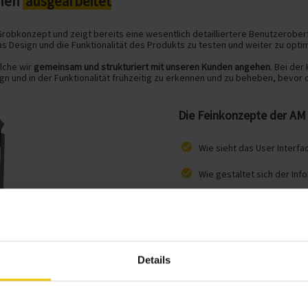
onen
ausgearbeitet
Grobkonzept und zeigt bereits eine wesentlich detailliertere Benutzerober
as Design und die Funktionalität des Produkts zu testen und weiter zu opti
elche wir
gemeinsam und strukturiert mit unseren Kunden angehen
. Bei der
 und in der Funktionalität frühzeitig zu erkennen und zu beheben, bevor d
Die Feinkonzepte der AM
Wie sieht das User Interfa
Wie gestaltet sich der Inf
Welche Funktionen sind no
Details
npassungen