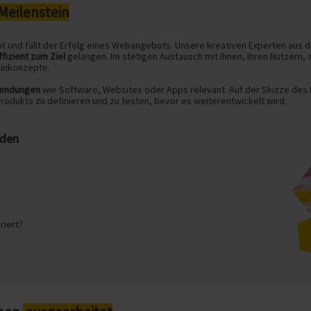
Meilenstein
ht und fällt der Erfolg eines Webangebots. Unsere kreativen Experten aus
ffizient zum Ziel
gelangen. Im stetigen Austausch mit Ihnen, Ihren Nutzern
einkonzepte.
wendungen
wie Software, Websites oder Apps relevant. Auf der Skizze des L
odukts zu definieren und zu testen, bevor es weiterentwickelt wird.
rden
riert?