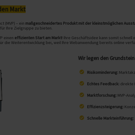
den Markt
ct (MVP) – ein
maßgeschneidertes Produkt mit der kleinstmöglichen Ausst
ür Ihre Zielgruppe zu bieten.
VP einen
effizienten Start am Markt
! Ihre Geschäftsidee kann somit schnell
ür die Weiterentwicklung bei, weil Ihre Webanwendung bereits online verfü
Wir legen den Grundstein 
Risikominderung:
Marktakz
Echtes Feedback:
direkte
Marktforschung:
MVP-Analy
Effizienzsteigerung:
Konze
Schnelle Markteinführung: