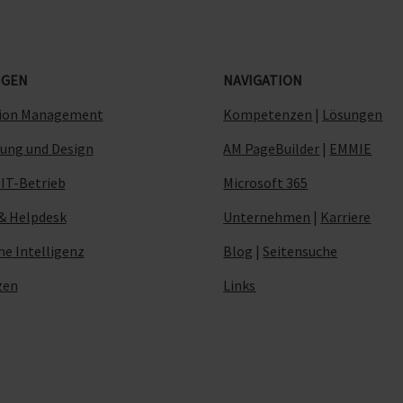
NGEN
NAVIGATION
tion Management
Kompetenzen
|
Lösungen
ung und Design
AM PageBuilder
|
EMMIE
 IT-Betrieb
Microsoft 365
 & Helpdesk
Unternehmen
|
Karriere
he Intelligenz
Blog
|
Seitensuche
zen
Links