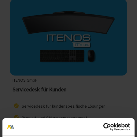
ITENOS GmbH
Servicedesk für Kunden
Servicedesk für kundenspezifische Lösungen
Produkt- und Störungsmanagement
Service-Level-Agreement-Überwachung