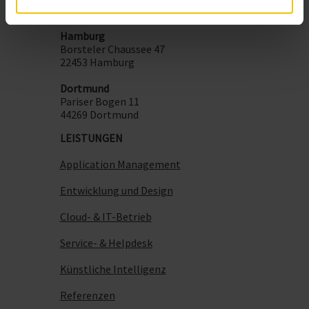
59872 Meschede
Hamburg
Borsteler Chaussee 47
22453 Hamburg
Dortmund
Pariser Bogen 11
44269 Dortmund
LEISTUNGEN
Application Management
Entwicklung und Design
Cloud- & IT-Betrieb
Service- & Helpdesk
Künstliche Intelligenz
Referenzen