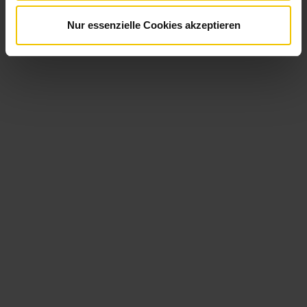
treffen können!
Nur essenzielle Cookies akzeptieren
Ihre Digitalisierung gestalten
Prozess- und Workflow-Automatisierung
Wir automatisieren Arbeitsabläufe, reduzieren Fehler und
sparen Ressourcen
. Zudem verkürzen wir die
Durchlaufzeiten von wichtigen Aufgaben im Zuge einer
Workflow-Automatisierung. Ihr Unternehmen bekommt neue
Technologien an die Hand, um den Informationsfluss
nachhaltig zu verbessern.