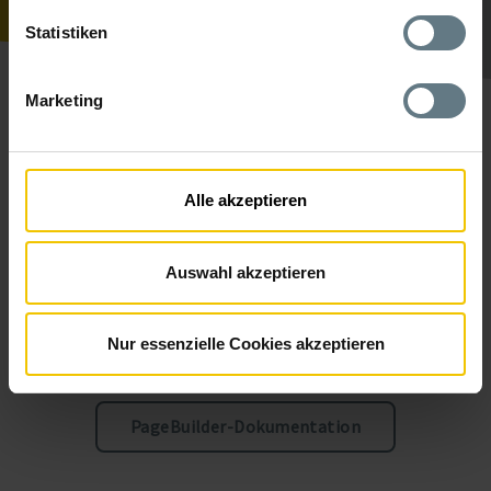
Statistiken
Marketing
Dokumentation
Alle akzeptieren
Wie funktioniert dies und das im PageBuilder? Wir stellen Ihnen
eine umfassende Dokumentation zur Verfügung, damit Ihre
Einarbeitung zum Kinderspiel wird. Auch eine Schnellstart-
Auswahl akzeptieren
Anleitung ist dabei!
PageBuilder-Dokumentation als Download:
Nur essenzielle Cookies akzeptieren
PageBuilder-Dokumentation