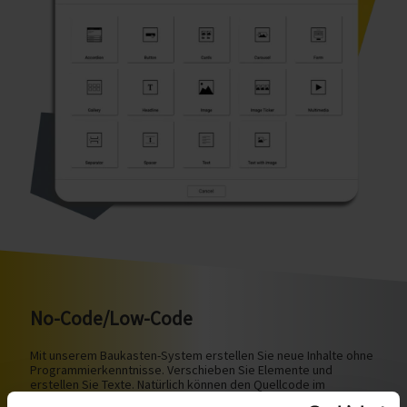
No-Code/Low-Code
Mit unserem Baukasten-System erstellen Sie neue Inhalte ohne
Programmierkenntnisse. Verschieben Sie Elemente und
erstellen Sie Texte. Natürlich können den Quellcode im
WYSIWYG-Editor auch anpassen, wenn Sie Bedarf an einer